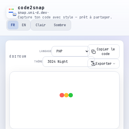
code2snap
snap.uni-d.dev
-
Capture ton code avec style — prêt à partager.
FR
EN
Clair
Sombre
Copier le
LANGAGE
code
ÉDITEUR
THÈME
Exporter